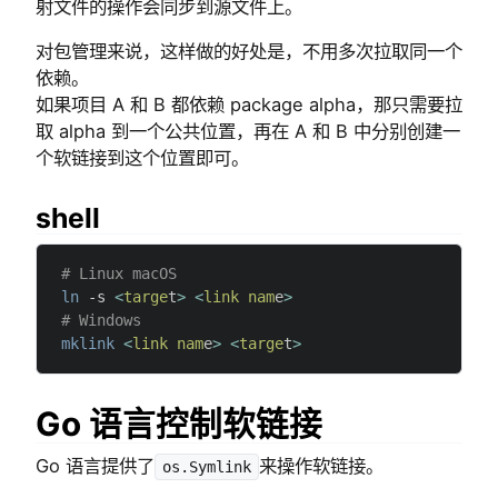
射文件的操作会同步到源文件上。
对包管理来说，这样做的好处是，不用多次拉取同一个
依赖。
如果项目 A 和 B 都依赖 package alpha，那只需要拉
取 alpha 到一个公共位置，再在 A 和 B 中分别创建一
个软链接到这个位置即可。
shell
# Linux macOS
ln
 -s
 <
targe
t
>
 <
link
 nam
e
>
# Windows
mklink
 <
link
 nam
e
>
 <
targe
t
>
Go 语言控制软链接
Go 语言提供了
来操作软链接。
os.Symlink