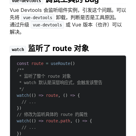
vue-devtools
Vue Devtools 会监听组件实例，引发这个问题。可以
先将
卸载，判断是否是工具原因。
vue-devtools
通过升级
或 Vue 版本（也许）可以
vue-devtools
解决。
监听了 route 对象
watch
const
 route
 =
 useRoute
()
/**
 * 监听了整个 route 对象
 * watch 默认是深层响应式，会触发该警告
 */
watch
(() 
=>
 route
, () 
=>
 {
  // ...
})
// 修改为监听具体的 route 的属性
watch
(() 
=>
 route
.
path
, () 
=>
 {
  // ...
})