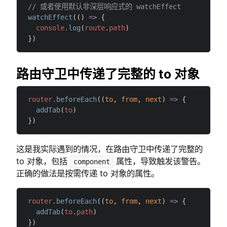
// 或者使用默认非深层响应式的 watchEffect
watchEffect
(() 
=>
 {
  console
.log
(
route
.
path
)
})
路由守卫中传递了完整的 to 对象
router
.beforeEach
((
to
, 
from
, 
next
) 
=>
 {
  addTab
(
to
)
})
这是我实际遇到的情况，在路由守卫中传递了完整的
to 对象，包括
属性，导致触发该警告。
component
正确的做法是按需传递 to 对象的属性。
router
.beforeEach
((
to
, 
from
, 
next
) 
=>
 {
  addTab
(
to
.
path
)
})