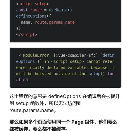
<
script
 setup
>
const
 route
 =
 useRoute
()
defineOptions
({
  name: 
route
.
params
.
name
})
</
script
>
 ×
 ModuleError:
 [@vue/compiler-sfc] 
`defin
eOptions
()
` in 
<
script setup
>
 cannot refer
ence locally declared variables because it 
will be hoisted outside of the 
setup
() 
fun
ction
.
这个错误的意思是 defineOptions 在编译后会被提升
到 setup 函数外，所以无法访问到
route.params.name。
那么如果多个页面使用同一个 Page 组件，他们要么
都被缓存，要么都不被缓存。