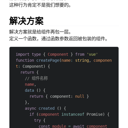
这种行为肯定不是我们想要的。
解决方案
解决方案就是给组件再包一层。
定义一个函数，通过函数参数返回被包装的组件。
import
 type
 { 
Component
 } 
from
 'vue'
function
 createPage
(
name
:
 string
, 
componen
t
:
 Component) {
  return
 {
    // 组件名称
    name
,
    data
 () {
      return
 { component: 
null
 }
    },
    async
 created
 () {
      if
 (
component
 instanceof
 Promise) {
        try
 {
          const
 module
 =
 await
 component