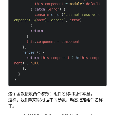
          this
.
component
 =
 module
?.
default
        } 
catch
 (
error
) {
          console
.error
(
`can not resolve c
omponent ${
name
}, error:`
, 
error
)
        }
        return
      }
      this
.
component
 =
 component
    },
    render
 () {
      return
 this
.
component
 ?
 h
(
this
.
compo
nent
) 
:
 null
    },
  }
}
这个函数接收两个参数：组件名称和组件本身。
这样，我们就可以根据不同参数，动态指定组件名称
了。