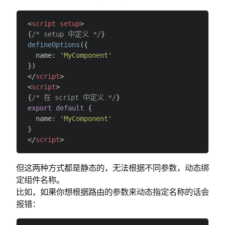
<
script
 setup
>
{
/* setup 中定义 */
}
defineOptions
({
  name: 
'MyComponent'
})
</
script
>
<
script
>
{
/* 在 script 中定义 */
}
export
 default
 {
  name: 
'MyComponent'
}
</
script
>
但这两种方式都是静态的，无法根据不同参数，动态绑
定组件名称。
比如，如果你想根据路由的参数来动态指定名称的话会
报错：