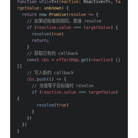
function
 util
<T>(
reactive
:
 Reactive<T>, 
ta
rgetValue
:
 unknown
) {
  return
 new
 Promise
(
resolve
 =>
 {
    // 如果初始值就相同，直接 resolve
    if
 (
reactive
.
value
 ===
 targetValue
) {
      resolve
(
true
)
      return
;
    }
    // 获取已有的 callback
    const
 cbs
 =
 effectMap
.get
(
reactive
) 
||
[]
    // 写入新的 callback
    cbs
.push
(() 
=>
 {
      // 当值等于目标值时 resolve
      if
 (
reactive
.
value
 ===
 targetValue
) 
{
        resolve
(
true
)
      }
    })
  })
}