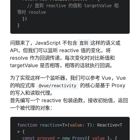
    // 直到 reactive 的值和 targetValue 相
等时 resolve
  })
}
问题来了，JavaScript 不包含
这样的语义或
直到
API，但我们可以监听 reactive 值的变化，将
resolve 作为回调传递，每次变化时对比新值和
targetValue 是否相等，相等的话就执行回调。
为了实现这样一个监听器，我们可以参考 Vue，Vue
的响应式库
的核心是基于 Proxy
@vue/reactivity
的写入和读取代理。
首先编写一个 reactive 包装函数，接收初始值，返回
一个被代理的对象：
function
 reactive
<T>(
value
:
 T)
:
 Reactive<T
> {
  const
 proxyed
 =
 new
 Proxy
({ 
value
 }, {