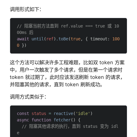
调用形式如下：
// 阻塞当前方法直到 ref.value === true 或 10
00ms 后
await
 until
(
ref
)
.toBe
(
true
, { timeout: 
100
0
 })
这个方法可以解决许多工程难题，比如双 token 方案
中，用户一次触发了多个请求，但是在第一个请求时
token 就过期了，此时应该发送刷新 token 的请求，
并阻塞其他的请求，直到 token 刷新成功。
调用方式类似于：
const
 status
 =
 reactive
(
'idle'
)
async
 function
 fetcher
() {
  // 阻塞其他请求的执行，直到 status 变为 idl
e