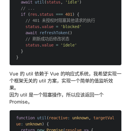
  await
 util
(
status
, 
'idle'
)
  // ...
  if
 (
res
.
status
 ===
 401
) {
    // 401 未授权时阻塞其他请求的执行
    status
.
value
 =
 'blocked'
    await
 refreshToken
()
    // 刷新成功后修改状态
    status
.
value
 =
 'idele'
  }
}
Vue 的 util 依赖于 Vue 的响应式系统，我希望实现一
个框架无关的 util 方案，实现一个简单的值监听效
果。
因为 util 是一个阻塞操作，所以应该返回一个
Promise。
function
 util
(
reactive
:
 unknown
, 
targetVal
ue
:
 unknown
) {
  return
 new
 Promise
(
resolve
 =>
 {