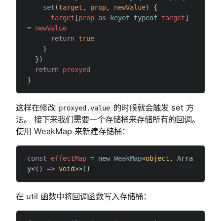
    set
(
target
, 
prop
, 
newValue
) {
      target
[
prop
 as
 keyof
 typeof
 target
] 
=
 newValue
      return
 true
    }
  })
  return
 proxyed
}
这样在修改
的时候就会触发 set 方
proxyed.value
法。 接下来我们需要一个存储桶来存储所有的回调。
使用 WeakMap 来新建存储桶：
const
 effectMap
 =
 new
 WeakMap
<
object
, Arra
y<() 
=>
 void
>>()
在 util 函数中将回调函数写入存储桶：